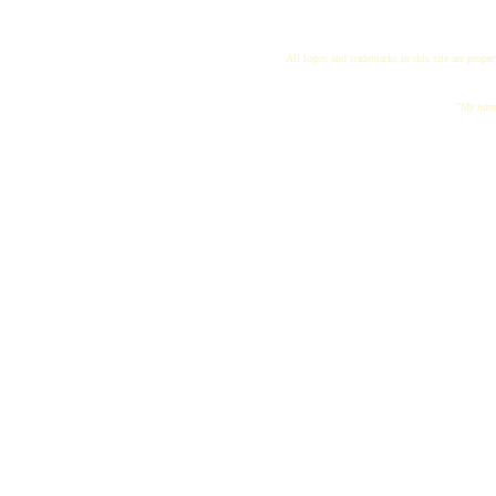
All logos and trademarks in this site are proper
"My name