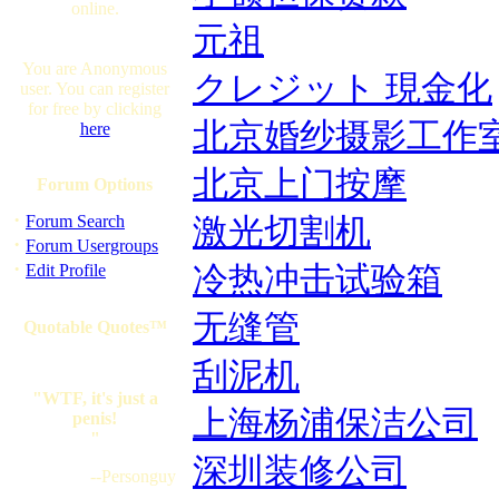
online.
元祖
You are Anonymous
クレジット 現金化
user. You can register
for free by clicking
北京婚纱摄影工作
here
北京上门按摩
Forum Options
·
Forum Search
激光切割机
·
Forum Usergroups
·
Edit Profile
冷热冲击试验箱
无缝管
Quotable Quotes™
刮泥机
"WTF, it's just a
上海杨浦保洁公司
penis!
"
深圳装修公司
--Personguy