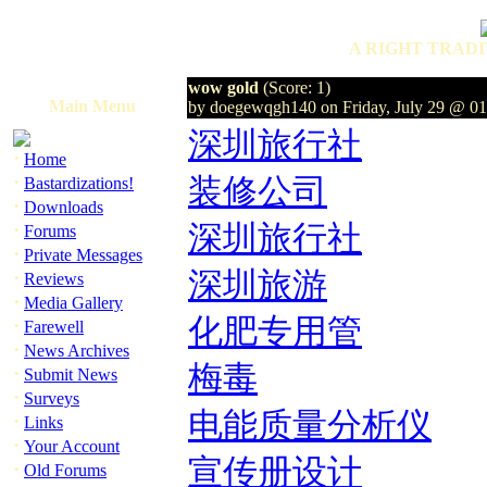
A RIGHT TRADI
wow gold
(Score: 1)
Main Menu
by doegewqgh140 on Friday, July 29 @ 0
深圳旅行社
·
Home
·
装修公司
Bastardizations!
·
Downloads
·
深圳旅行社
Forums
·
Private Messages
·
深圳旅游
Reviews
·
Media Gallery
化肥专用管
·
Farewell
·
News Archives
梅毒
·
Submit News
·
Surveys
电能质量分析仪
·
Links
·
Your Account
宣传册设计
·
Old Forums