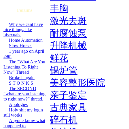
丰胸
Forums
激光去斑
Why we cant have
nice things, like
耐腐蚀泵
bisexuals.
Home Automation
升降机械
Slow Horses
1 year ago on April
鲜花
29th
The "What Are You
Listening To Right
锅炉管
Now" Thread
Broke it again
美容整形医院
S T O N K S
The SECOND
亲子鉴定
“what are you listening
to right now?” thread.
Apologies
古典家具
Holy shit my login
still works
碎石机
Anyone know what
happened to