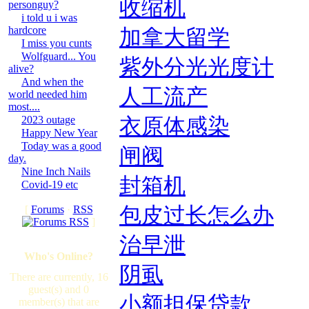
收缩机
personguy?
i told u i was
hardcore
加拿大留学
I miss you cunts
Wolfguard... You
紫外分光光度计
alive?
And when the
人工流产
world needed him
most....
2023 outage
衣原体感染
Happy New Year
Today was a good
闸阀
day.
Nine Inch Nails
封箱机
Covid-19 etc
[
Forums
·
RSS
包皮过长怎么办
]
治早泄
Who's Online?
阴虱
There are currently, 16
guest(s) and 0
小额担保贷款
member(s) that are